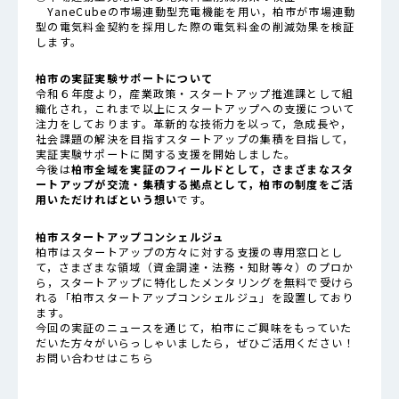
YaneCubeの市場連動型充電機能を用い，柏市が市場連動
型の電気料金契約を採用した際の電気料金の削減効果を検証
します。
柏市の実証実験サポートについて
令和６年度より，産業政策・スタートアップ推進課として組
織化され，これまで以上にスタートアップへの支援について
注力をしております。革新的な技術力を以って，急成長や，
社会課題の解決を目指すスタートアップの集積を目指して，
実証実験サポートに関する支援を開始しました。
今後は
柏市全域を実証のフィールドとして，さまざまなスタ
ートアップが交流・集積する拠点として，柏市の制度をご活
用いただければという想い
です。
柏市スタートアップコンシェルジュ
柏市はスタートアップの方々に対する支援の専用窓口とし
て，さまざまな領域（資金調達・法務・知財等々）のプロか
ら，スタートアップに特化したメンタリングを無料で受けら
れる「
柏市スタートアップコンシェルジュ
」を設置しており
ます。
今回の実証のニュースを通じて，柏市にご興味をもっていた
だいた方々がいらっしゃいましたら，ぜひご活用ください！
お問い合わせは
こちら