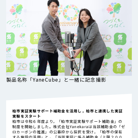
製品名称「YaneCube」と一緒に記念撮影
柏市実証実験サポート補助金を活用し，柏市と連携した実証
実験をスタート
柏市は令和６年度より，「
柏市実証実験サポート補助金
」の
制度を開始しました。
株式会社Yanekara
は当該補助金の「ゼ
ロカーボンの推進」の公募枠から採択を受け，「柏市の保有
する施設の活用」と，「当該実証に係る補助金（上限２００