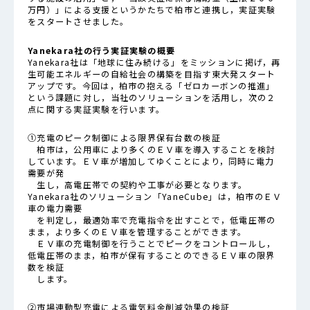
万円）」による支援というかたちで柏市と連携し，実証実験
をスタートさせました。
Yanekara社の行う実証実験の概要
Yanekara社は「地球に住み続ける」をミッションに掲げ，再
生可能エネルギーの自給社会の構築を目指す東大発スタート
アップです。今回は，柏市の抱える「ゼロカーボンの推進」
という課題に対し，当社の
ソリューション
を活用し，次の２
点に関する実証実験を行います。
①充電のピーク制御による限界保有台数の検証
柏市は，公用車により多くのＥＶ車を導入することを検討
しています。ＥＶ車が増加してゆくことにより，同時に電力
需要が発
生し，高電圧帯での契約や工事が必要となります。
Yanekara社のソリューション「
YaneCube
」は，柏市のＥＶ
車の電力需要
を判定し，最適効率で充電指令を出すことで，低電圧帯の
まま，より多くのＥＶ車を管理することができます。
ＥＶ車の充電制御を行うことでピークをコントロールし，
低電圧帯のまま，柏市が保有することのできるＥＶ車の限界
数を検証
します。
②市場連動型充電による電気料金削減効果の検証