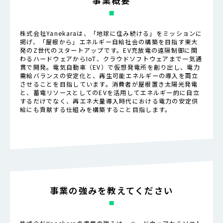
事業概要
株式会社Yanekaraは、「地球に住み続ける」をミッションに
掲げ、「屋根から」エネルギー自給社会の構築を目指す東大
発のZ世代のスタートアップです。EV充放電の遠隔制御に関
わるハードウェアからIoT、クラウドソフトウェアまで一気通
貫で開発。電気自動車（EV）で仮想発電所を創り出し、電力
需給バランスの安定化と、再生可能エネルギーの導入を両立
させることを目指しています。消費者が屋根置き太陽光発電
と、蓄電リソースとしてのEVを活用してエネルギー的に自立
するだけでなく、再エネ大量導入時代における電力の安定供
給にも貢献する仕組みを構築すること目指します。
事業の強みを教えてください