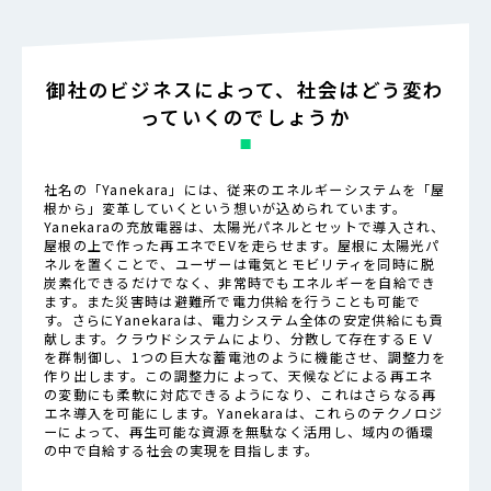
御社のビジネスによって、社会はどう変わ
っていくのでしょうか
社名の「Yanekara」には、従来のエネルギーシステムを「屋
根から」変革していくという想いが込められています。
Yanekaraの充放電器は、太陽光パネルとセットで導入され、
屋根の上で作った再エネでEVを走らせます。屋根に太陽光パ
ネルを置くことで、ユーザーは電気とモビリティを同時に脱
炭素化できるだけでなく、非常時でもエネルギーを自給でき
ます。また災害時は避難所で電力供給を行うことも可能で
す。さらにYanekaraは、電力システム全体の安定供給にも貢
献します。クラウドシステムにより、分散して存在するＥＶ
を群制御し、1つの巨大な蓄電池のように機能させ、調整力を
作り出します。この調整力によって、天候などによる再エネ
の変動にも柔軟に対応できるようになり、これはさらなる再
エネ導入を可能にします。Yanekaraは、これらのテクノロジ
ーによって、再生可能な資源を無駄なく活用し、域内の循環
の中で自給する社会の実現を目指します。