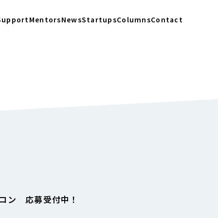
Support
Mentors
News
Startups
Columns
Contact
ジコン 応募受付中！